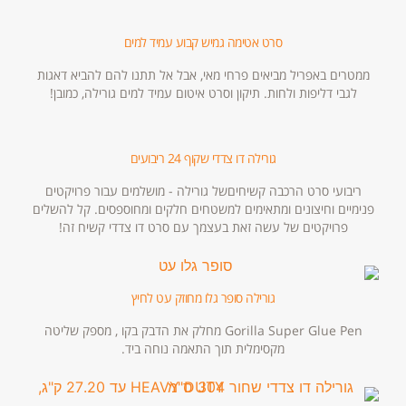
סרט אטימה גמיש קבוע עמיד למים
ממטרים באפריל מביאים פרחי מאי, אבל אל תתנו להם להביא דאגות
לגבי דליפות ולחות. תיקון וסרט איטום עמיד למים גורילה, כמובן!
גורילה דו צדדי שקוף 24 ריבועים
ריבועי סרט הרכבה קשיחיםשל גורילה - מושלמים עבור פרויקטים
פנימיים וחיצונים ומתאימים למשטחים חלקים ומחוספסים. קל להשלים
פרויקטים של עשה זאת בעצמך עם סרט דו צדדי קשיח זה!
גורילה סופר גלו מחוזק עט לחיץ
Gorilla Super Glue Pen מחלק את הדבק בקו , מספק שליטה
מקסימלית תוך התאמה נוחה ביד.