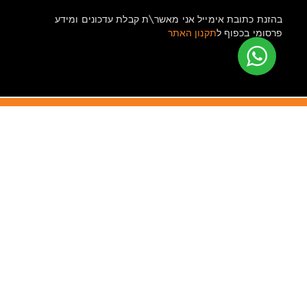
בהזנת כתובת אימייל אני מאשר\ת קבלת עדכונים ומידע
פרסומי בכפוף ל
תקנון האתר
אומניבייס בע”מ
– משווקים מורשים. דבק גורילה ישראל. יהודה הלוי
39, הרצלייה, 4649020 .