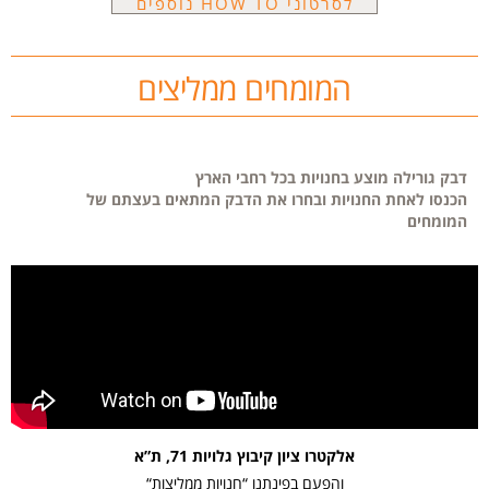
לסרטוני HOW TO נוספים
המומחים ממליצים
דבק גורילה מוצע בחנויות בכל רחבי הארץ
הכנסו לאחת החנויות ובחרו את הדבק המתאים בעצתם של
המומחים
אלקטרו ציון קיבוץ גלויות 71, ת”א
“והפעם בפינתנו “חנויות ממליצות