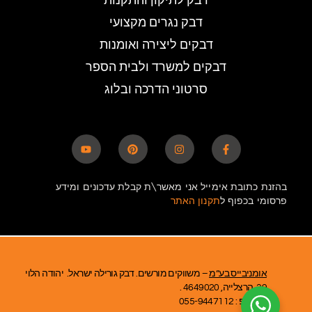
דבק לתיקון והתקנות
דבק נגרים מקצועי
דבקים ליצירה ואומנות
דבקים למשרד ולבית הספר
סרטוני הדרכה ובלוג
בהזנת כתובת אימייל אני מאשר\ת קבלת עדכונים ומידע
פרסומי בכפוף ל
תקנון האתר
אומניבייס בע”מ
– משווקים מורשים. דבק גורילה ישראל. יהודה הלוי
39, הרצלייה, 4649020 .
ווטסאפ : 055-9447112