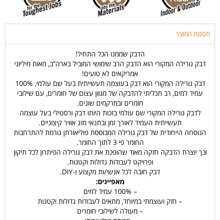
תכונות המוצר
הדבק שממנו הכל התחיל!
דבק גורילה המקורי הוא הדבק הרב שימושי המוביל בארה”ב, מאות מיליוני
אמריקאים לא טועים!
דבק גורילה המקורי הוא דבק בעוצמה תעשייתית בעל שם עולמי, 100%
עמיד למים, רב תכליתי להדבקה של מגוון עצום של חומרים, עם שילובי
חומרים ובמרקמים שונים.
לדבק גורילה המקורי שם עולמי בזכות היותו דבק ורסטילי בעל עוצמה
תעשייתית העמיד לאורך זמן ובתנאי מזג אוויר קיצוניים.
הנוסחה הייחודית של דבק גורילה המבוססת פוליאורתן גורמת להתרחבות
החומר פי 3 לתוך החומר.
וכך יוצרת הדבקה חזקה מאוד שהופכת את דבק גורילה הפיתרון לכל תיקון
ופרויקט לעבודות גדולות וקטנות.
דבק חובה לכל אנשי/ות מקצוע ו-DIY.
מאפיינים:
– 100% עמיד למים
– חזק ועוצמתי במיוחד, מתאים לעבודות גדולות וקטנות
– מעולה לשילובי חומרים