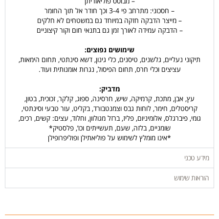
– מבוסס פוליאוריתן
– חסכוני: מתרחב פי 3-4 וכך חודר אל תוך החומר
– מייצר הדבקה חזקה במיוחד גם במשטחים לא חלקים
– הדבקה עמידה לאורך זמן גם בתנאי חום וקור קיצוניים
שימושים נפוצים:
תיקוני נעליים, גלשנים, טיסנים, כלי גינון, דשא סינתטי, תחום הימאות,
עציצים וכלי חרס, תחום הפיסול, נגרות אומנותית ועוד.
מדביק:
עץ, אבן, מתכת, קרמיקה, שיש, חרסינה, ספוג, קלקר, זכוכית, בטון,
קריסטלים, חימר, לוחות גבס וצמנטבורד, בקליט, עור טבעי וסינתטי,
גומי, פיברגלס, אלומיניום, פליז, ברזל מגולוון, וחלוד, עצים: קשים, רכים,
שומניים, בלזה, שעם, תעשייתים וכו’, פלסטיק*
*אינו מומלץ לשימוש על פוליאתילן ופוליפרופילן
מידע טכני
הוראות שימוש