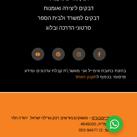
דבקים ליצירה ואומנות
דבקים למשרד ולבית הספר
סרטוני הדרכה ובלוג
בהזנת כתובת אימייל אני מאשר\ת קבלת עדכונים ומידע
פרסומי בכפוף ל
תקנון האתר
אומניבייס בע”מ
– משווקים מורשים. דבק גורילה ישראל. יהודה הלוי
39, הרצלייה, 4649020 .
ווטסאפ : 055-9447112