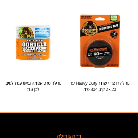
גורילה דו צדדי שחור Heavy Duty עד
גורילה סרט אטימה גמיש עמיד למים,
27.20 ק”ג, 304 ס”מ
לבן 3 מ’
הוספה לסל
הוספה לסל
דבק גורילה