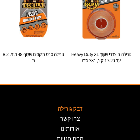
גורילה דו צדדי שקוף Heavy Duty XL
גורילה סרט תיקונים שקוף 48 מ”מ, 8.2
עד 17.20 ק”ג, 381 ס”מ
מ’
הוספה לסל
הוספה לסל
דבק גורילה
צרו קשר
אודותינו
מפת חנויות