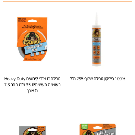
100% סיליקון גורילה שקוף 295 מ”ל
גורילה דו צדדי קיבועים Heavy Duty
בעוצמה תעשייתית 35 מ”מ רוחב 7.3
מ’ אורך
הוספה לסל
הוספה לסל