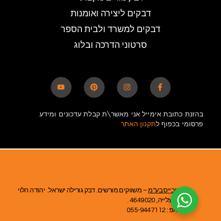
דבקים ליצירה ואומנות
דבקים למשרד ולבית הספר
סרטוני הדרכה ובלוג
בהזנת כתובת אימייל אני מאשר\ת קבלת עדכונים ומידע
פרסומי בכפוף ל
תקנון האתר
אומניבייס בע”מ
– משווקים מורשים. דבק גורילה ישראל. יהודה הלוי
39, הרצלייה, 4649020 .
ווטסאפ : 055-9447112