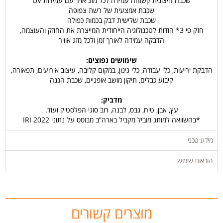
שכבה חיצונית קשוחה עמידה לכל מזג אויר עם עמידות UV
שכבת אמצעית של רשת צפופה
שכבת שלישית דבק בכמות כפולה
חזק פי 3* הודות לטכנולוגיה הייחודית המייצרת את החוזק והעוצמה,
הדבקה עמידה לאורך זמן ולכל מזג אוויר
שימושים נפוצים:
הדבקת יריעות, כלי עבודה, כלי גינון, במקום קליבה, עיצוב אירועים, תפאורה,
קיבוע כבלים, תיקון מושב אופניים, שכבת הגנה
מדביק:
עץ, אבן, טיח, גבס, לבנה, רוב סוגי הפלסטיק ועוד.
*בהשוואה למותג מוביל מקביל בארה”ב מבוסס על נתוני IRI 2022
מידע טכני
הוראות שימוש
מוצרים קשורים