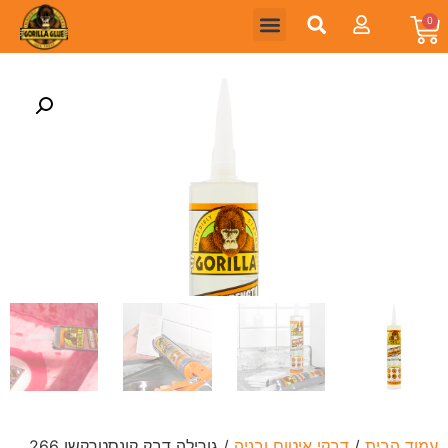
0
עמוד הבית
/
דבקי איטום ובניה
/ גורילה דבק קונסטרקשן 266