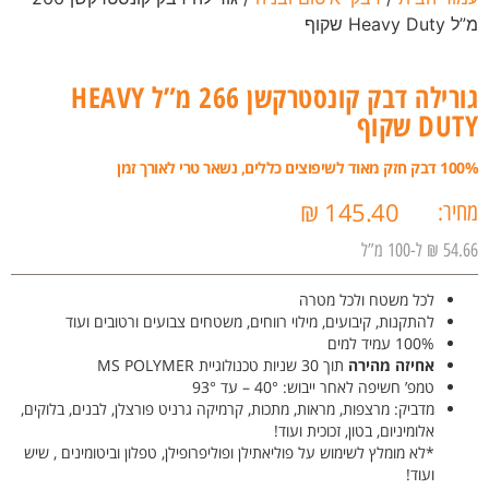
מ”ל Heavy Duty שקוף
גורילה דבק קונסטרקשן 266 מ”ל HEAVY
DUTY שקוף
100% דבק חזק מאוד לשיפוצים כללים, נשאר טרי לאורך זמן
₪
145.40
מחיר:
54.66 ₪ ל-100 מ”ל
לכל משטח ולכל מטרה
להתקנות, קיבועים, מילוי רווחים, משטחים צבועים ורטובים ועוד
100% עמיד למים
אחיזה מהירה
תוך 30 שניות טכנולוגיית MS POLYMER
טמפ’ חשיפה לאחר ייבוש: 40° – עד 93°
מדביק: מרצפות, מראות, מתכות, קרמיקה גרניט פורצלן, לבנים, בלוקים,
אלומיניום, בטון, זכוכית ועוד!
*לא מומלץ לשימוש על פוליאתילן ופוליפרופילן, טפלון וביטומינים
, שיש
ועוד!