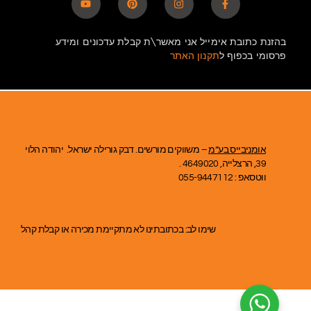
בהזנת כתובת אימייל אני מאשר\ת קבלת עדכונים ומידע
פרסומי בכפוף ל
תקנון האתר
אומניבייס בע”מ
– משווקים מורשים. דבק גורילה ישראל. יהודה הלוי
39, הרצלייה, 4649020 .
ווטסאפ : 055-9447112
שימו לב: בכתובתינו לא מתקיימת מכירה או קבלת קהל