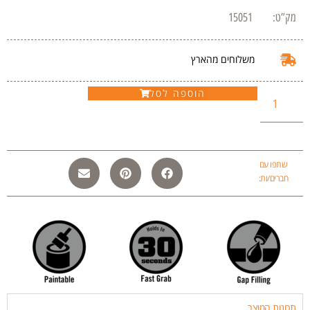
מק”ט:
15051
משלוחים מהארץ
הוספה לסל
שתפו עם
חברים/ות:
תכונות המוצר