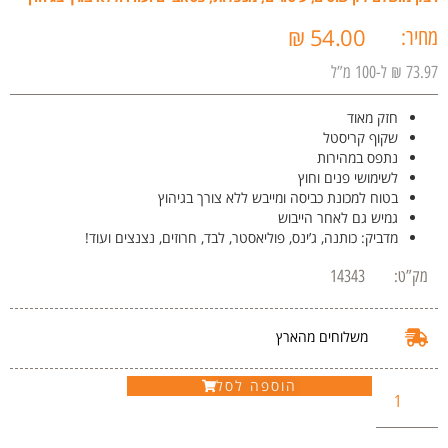
₪
54.00
מחיר:
73.97 ₪ ל-100 מ”ל
חזק מאוד
שקוף קריסטל
נתפס במהירות
לשימושי פנים וחוץ
בטוח למכונת כביסה ומייבש ללא צורך בגיהוץ
גמיש גם לאחר הייבוש
מדביק
: כותנה, ג’ינס, פוליאסטר, לבד, חרוזים, נצנצים ועוד!
מק”ט:
14343
משלוחים מהארץ
הוספה לסל