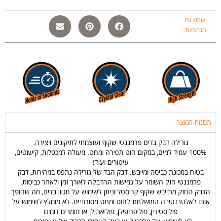
שתפו עם
חברים/ות:
תכונות המוצר
גורילה דבק בדים פרמננטי שקוף ועוצמתי לתיקונים ויצירה.
100% עמיד למים, במקום חוט תפירה ומחט. מעולה למכפלות, קישוטים,
עיטורים ועוד!
בטוח במכונת כביסה ומייבש. דבק הבד של גורילה נתפס במהירות, דבק
פרמננטי חזק השומר על גמישות ההדבקה לאורך זמן ולאחר כביסות.
הדבק החזק מתייבש שקוף קריסטל וניתן לשימוש על מגוון בדים, מה שהופך
אותו לאלטרנטיבה המושלמת לחוט ומחט מסורתיים. לא מומלץ לשימוש על
פוליסטירין, פוליפרופילן, פוליאתילן או חומרים דומים