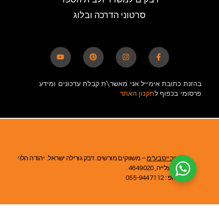
סרטוני הדרכה ובלוג
בהזנת כתובת אימייל אני מאשר\ת קבלת עדכונים ומידע
פרסומי בכפוף ל
תקנון האתר
אומניבייס בע”מ
– משווקים מורשים. דבק גורילה ישראל. יהודה הלוי
39, הרצלייה, 4649020 .
ווטסאפ : 055-9447112
שימו לב: בכתובתינו לא מתקיימת מכירה או קבלת קהל