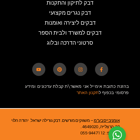
דבק לתיקון והתקנות
דבק נגרים מקצועי
דבקים ליצירה ואומנות
דבקים למשרד ולבית הספר
סרטוני הדרכה ובלוג
בהזנת כתובת אימייל אני מאשר\ת קבלת עדכונים ומידע
פרסומי בכפוף ל
תקנון האתר
אומניבייס בע”מ
– משווקים מורשים. דבק גורילה ישראל. יהודה הלוי
39, הרצלייה, 4649020 .
ווטסאפ : 055-9447112