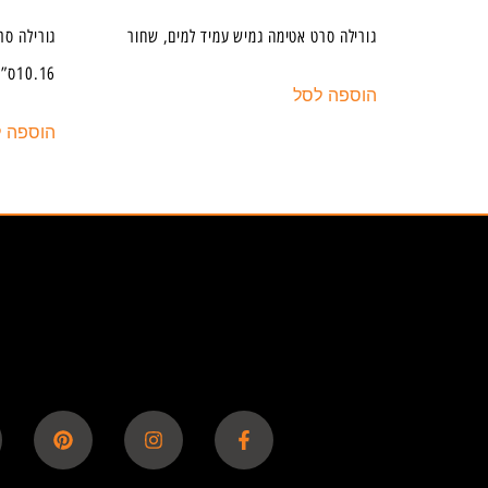
גורילה סרט אטימה גמיש עמיד למים, שחור
גורילה סר
10.16ס”מ * 2.43 מ’
הוספה לסל
הוספה 