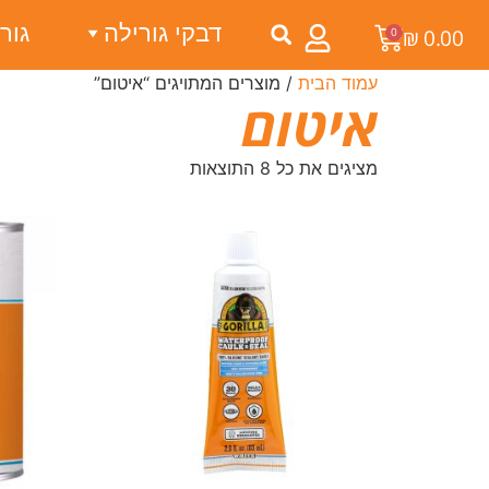
דבקי גורילה
גור
0
₪
0.00
עמוד הבית
/ מוצרים המתויגים “איטום”
איטום
מציגים את כל ⁦8⁩ התוצאות