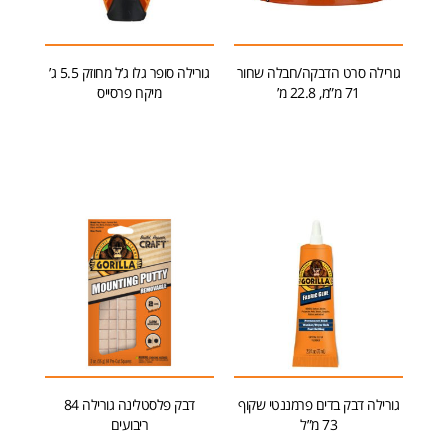
גורילה סרט הדבקה/חבלה שחור
גורילה סופר גלו ג’ל מחוזק 5.5 ג’
71 מ”מ, 22.8 מ’
מיקרו פרסייס
מידע נוסף
הוספה לסל
גורילה דבק בדים פרמננטי שקוף
דבק פלסטלינה גורילה 84
73 מ”ל
ריבועים