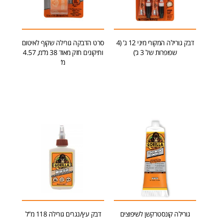
דבק גורילה המקורי מיני 12 ג’ (4
סרט הדבקה גורילה שקוף לאיטום
שפופרות של 3 ג’)
ותיקונים חזק מאוד 38 מ”מ, 4.57
מ’
מידע נוסף
הוספה לסל
גורילה קונסטרקשן לשיפוצים
דבק עץ/נגרים גורילה 118 מ”ל