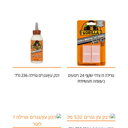
גורילה דו צדדי שקוף 24 ריבועים
דבק עץ/נגרים גורילה 236 מ”ל
בעוצמה תעשייתית
הוספה לסל
הוספה לסל