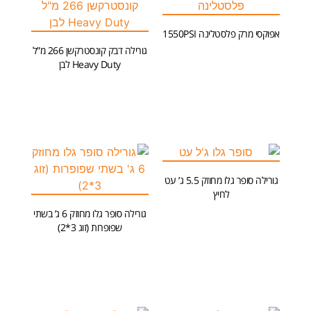
אפוקסי מרק פלסטלינה 1550PSI
גורילה דבק קונסטרקשן 266 מ”ל
הוספה לסל
Heavy Duty לבן
הוספה לסל
גורילה סופר גלו מחוזק 5.5 ג’ עט
לחיץ
גורילה סופר גלו מחוזק 6 ג’ בשתי
מידע נוסף
שפופרות (זוג 3*2)
הוספה לסל