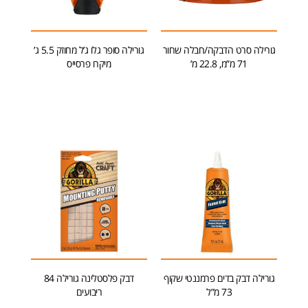
גורילה סרט הדבקה/חבלה שחור
גורילה סופר גלו ג’ל מחוזק 5.5 ג’
71 מ”מ, 22.8 מ’
מיקרו פרסייס
מידע נוסף
הוספה לסל
גורילה דבק בדים פרמננטי שקוף
דבק פלסטלינה גורילה 84
73 מ”ל
ריבועים