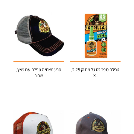
גורילה סופר גלו ג’ל מחוזק 25 ג’,
כובע מצחייה גורילה עם פאץ’,
XL
שחור
הוספה לסל
הוספה לסל