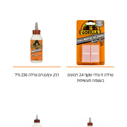
גורילה דו צדדי שקוף 24 ריבועים
דבק עץ/נגרים גורילה 236 מ”ל
בעוצמה תעשייתית
הוספה לסל
הוספה לסל