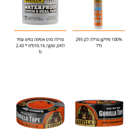
100% סיליקון גורילה לבן 295
גורילה סרט אטימה גמיש עמיד
מ”ל
למים, שקוף, 10.16ס”מ * 2.43
מ’
הוספה לסל
הוספה לסל