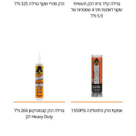
גורילה קליר גריפ דבק תעשייתי
דבק ספריי שקוף גורילה 325 מ”ל
שקוף לאמנות מיני 4 שפופרות של
5.9 מ”ל
הוספה לסל
הוספה לסל
אפוקסי מרק פלסטלינה 1550PSI
גורילה דבק קונסטרקשן 266 מ”ל
Heavy Duty לבן
הוספה לסל
הוספה לסל