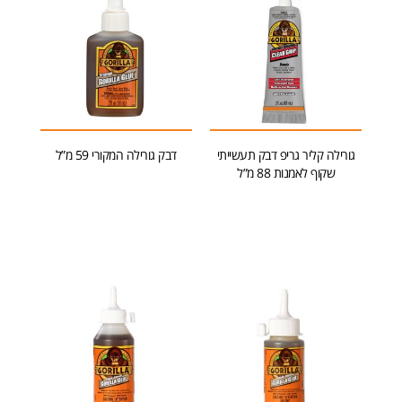
גורילה קליר גריפ דבק תעשייתי
דבק גורילה המקורי 59 מ”ל
שקוף לאמנות 88 מ”ל
הוספה לסל
הוספה לסל