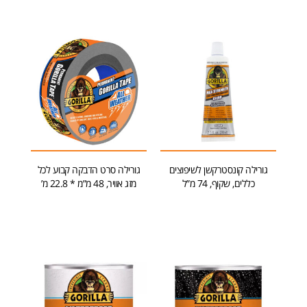
גורילה קונסטרקשן לשיפוצים
גורילה סרט הדבקה קבוע לכל
כללים, שקוף, 74 מ”ל
מזג אוויר, 48 מ”מ * 22.8 מ’
מידע נוסף
מידע נוסף