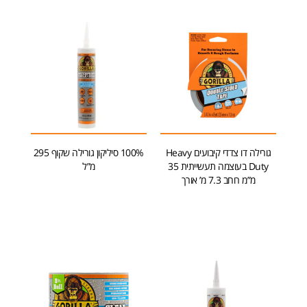
גורילה דו צדדי קיבועים Heavy
100% סיליקון גורילה שקוף 295
Duty בעוצמה תעשייתית 35
מ”ל
מ”מ רוחב 7.3 מ’ אורך
הוספה לסל
הוספה לסל