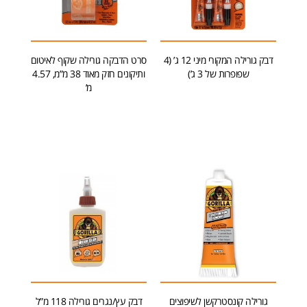
דבק גורילה המקורי מיני 12 ג’ (4
סרט הדבקה גורילה שקוף לאיטום
שפופרות של 3 ג’)
ותיקונים חזק מאוד 38 מ”מ, 4.57
מ’
מידע נוסף
הוספה לסל
גורילה קונסטרקשן לשיפוצים
דבק עץ/נגרים גורילה 118 מ”ל