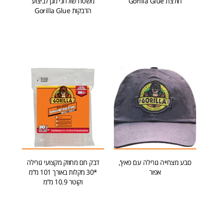
חולצת Gorilla Glue
משטח שולחני מגן לביצוע
הדבקות Gorilla Glue
הוספה לסל
הוספה לסל
כובע מצחייה גורילה עם פאץ’,
דבק חם מחוזק מקצועי גורילה
אפור
*30 מקלות באורך 101 מ”מ
וקוטר 10.9 מ”מ
הוספה לסל
הוספה לסל