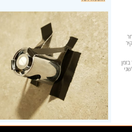
חר
יר
בזמן
שני