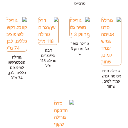
פרסייס
גורילה סופר
גלו מחוזק 3
דבק
ג’
עץ/נגרים
גורילה
גורילה 118
קונסטרקשן
מ”ל
לשיפוצים
גורילה סרט
כללים, לבן,
אטימה גמיש
74 מ”ל
עמיד למים,
שחור