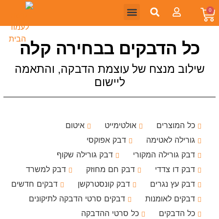
0
גורילה בלוג
דבקי גורילה
סרטי הדבקה גורילה
לקוחות עסקיים
כל הדבקים בבחירה קלה
שילוב מנצח של עוצמת הדבקה, והתאמה
ליישום
כל המוצרים
אולטימייט
איטום
גורילה לאטימה
דבק אפוקסי
דבק גורילה המקורי
דבק גורילה שקוף
דבק דו צדדי
דבק חם מחוזק
דבק למשרד
דבק עץ נגרים
דבק קונסטרקשן
דבקים חדשים
דבקים לאומנות
דבקים סרטי הדבקה לתיקונים
כל הדבקים
כל סרטי ההדבקה