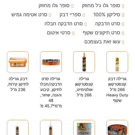
סופר גלו ג'ל מחוזק
סופר גלו מחוזק
סיליקון 100%
ספריי דבק
סרט אטימה גמיש
סרט הדבקה
סרט הדבקה חבלה
סרט תיקונים שקוף
סרטי איטום
עשו זאת בעצמכם
גורילה דבק
גורילה
גורילה סרט
דבק גורילה
קונסטרקשן
קונסטרקשן
הדבקה/חבלה
לתיקון קירות,
266 מ”ל
אולטימייט,
לתיקון, קיבוע
236 מ”ל
Heavy Duty
266 מ”ל
והגנה, שחור,
שקוף
48
מ”מ*45.7 מ’