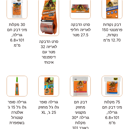
דבק נקודות
סרט הדבקה
30 מקלות
פרמננטי 150
לאריזה חליפי
מיני דבק חם
נקודות,
27.5 מטר
גורילה,
12.70 מ”מ
101×6.8
סרט הדבקה
מ”מ
לאריזה 32
מטר עם
דיספנסר
איכותי
75 מקלות
דבק חם
גורילה סופר
גורילה סופר
מיני דבק חם
מחוזק
גלו ג’ל מחוזק
גלו ג’ל 15 ג’
גורילה,
מקצועי
25 ג’, XL
אולטרה
101×6.8
גורילה *30
קונטרול
מ”מ
מקלות
בשפופרת
באורך 101