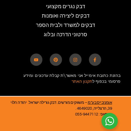
דבק נגרים מקצועי
דבקים ליצירה ואומנות
דבקים למשרד ולבית הספר
סרטוני הדרכה ובלוג
בהזנת כתובת אימייל אני מאשר\ת קבלת עדכונים ומידע
פרסומי בכפוף ל
תקנון האתר
אומניבייס בע”מ
– משווקים מורשים. דבק גורילה ישראל. יהודה הלוי
39, הרצלייה, 4649020 .
ווטסאפ : 055-9447112