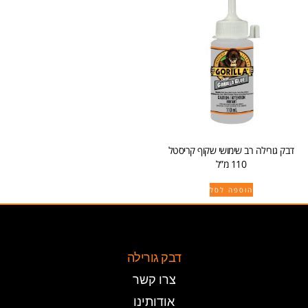
דבק גורילה רב שימושי שקוף קריסטל
110 מ”ל
הוספה לסל
דבק גורילה
צרו קשר
אודותינו