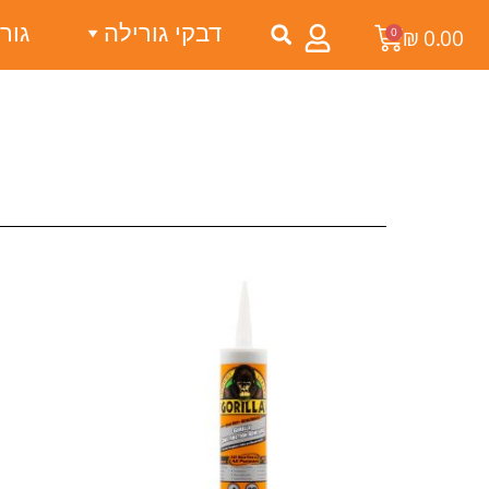
דבקי גורילה
גור
0
₪
0.00