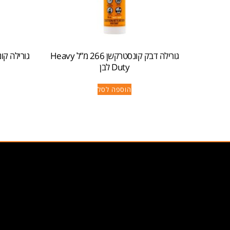
גורילה דבק קונסטרקשן 266 מ”ל Heavy
Duty לבן
הוספה לסל