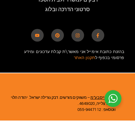
סרטוני הדרכה ובלוג
בהזנת כתובת אימייל אני מאשר\ת קבלת עדכונים ומידע
פרסומי בכפוף ל
תקנון האתר
אומניבייס בע”מ
– משווקים מורשים. דבק גורילה ישראל. יהודה הלוי
39, הרצלייה, 4649020 .
ווטסאפ : 055-9447112
שימו לב: בכתובתינו לא מתקיימת מכירה או קבלת קהל